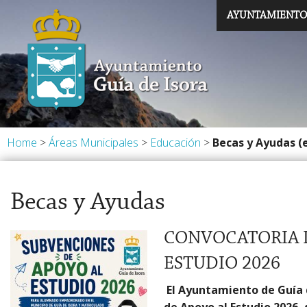
Ayuntamiento de Guía de Isora
AYUNTAMIENTO
Saluda de la Alcal
Alcaldesa y Concej
Oficinas de Atenc
Trámites Municipa
Home
>
Áreas Municipales
>
Educación
>
Becas y Ayudas (
Régimen Interior
Becas y Ayudas
Noticias
CONVOCATORIA D
ESTUDIO 2026
El Ayuntamiento de Guía d