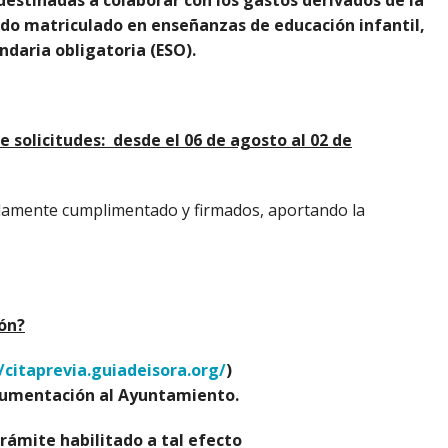
destinadas a colaborar con los gastos derivados de la
do matriculado en enseñanzas de educación infantil,
Becas y Ayudas (edu)
ndaria obligatoria (ESO).
e solicitudes: desde el 06 de agosto al 02 de
damente cumplimentado y firmados, aportando la
ión?
/citaprevia.guiadeisora.org/
)
ocumentación al Ayuntamiento.
trámite habilitado a tal efecto