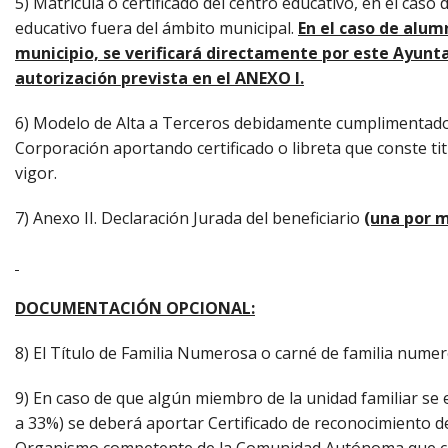
5) Matrícula o certificado del centro educativo, en el cas
educativo fuera del ámbito municipal.
En el caso de alum
municipio, se verificará directamente por este Ayunt
autorización prevista en el ANEXO I.
6) Modelo de Alta a Terceros debidamente cumplimentado
Corporación aportando certificado o libreta que conste ti
vigor.
7) Anexo II. Declaración Jurada del beneficiario
(una por 
DOCUMENTACIÓN OPCIONAL:
8) El Título de Familia Numerosa o carné de familia numer
9) En caso de que algún miembro de la unidad familiar se 
a 33%) se deberá aportar Certificado de reconocimiento de