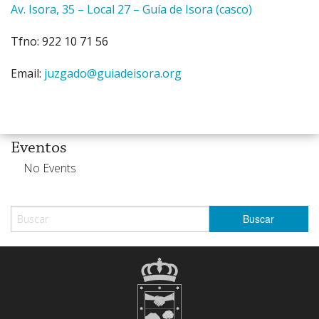
Av. Isora, 35 – Local 27 – Guía de Isora (casco)
Tfno: 922 10 71 56
Email:
juzgado@guiadeisora.org
Eventos
No Events