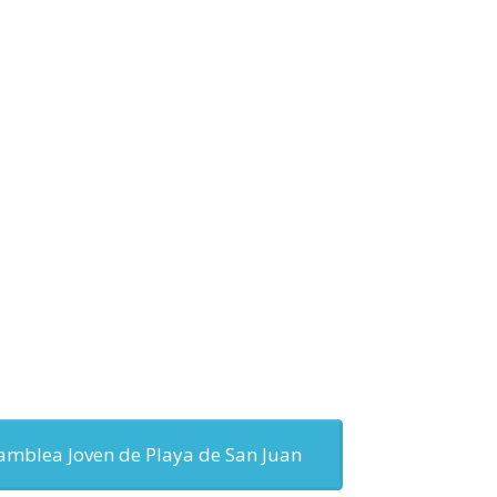
Becas y Ayudas (edu)
samblea Joven de Playa de San Juan