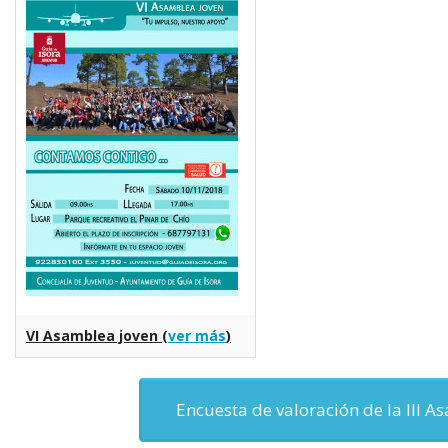
VI Asamblea joven (
ver más
)
Encuesta de valoración de la III A