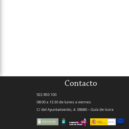
Contacto
922 850 100
08:00 a 13:30 de lunes a viernes
C/ del Ayuntamiento, 4. 38680 – Guía de Isora