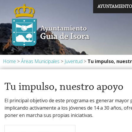
Ayuntamiento de Guía de Isora
AYUNTAMIENTO
Saluda de la Alcal
Alcaldesa y Concej
Oficinas de Atenc
Trámites Municipa
Home
>
Áreas Municipales
>
Juventud
>
Tu impulso, nuest
Régimen Interior
Tu impulso, nuestro apoyo
Noticias
El principal objetivo de este programa es generar mayor p
implicando activamente a los jóvenes de 14 a 30 años, of
poner en marcha sus propias iniciativas.