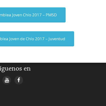
amblea Joven Chío 2017 – PMSD
blea Joven de Chío 2017 – Juventud
íguenos en