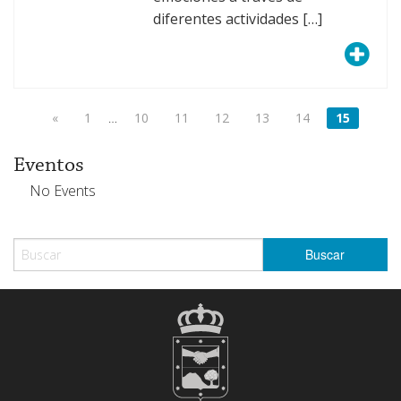
diferentes actividades […]
«
1
…
10
11
12
13
14
15
Eventos
No Events